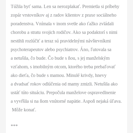
Túžila byť sama. Len sa nerozplakať. Premietla si príbehy
zopár vrstovníkov aj z radov klientov z praxe sociálneho
poradenstva. Vnímala v inom svetle ako ťažko zvládali
chorobu a stratu svojich rodičov. Ako sa podaktorí s nimi
nestihli rozlúčiť a teraz sú pravidelnými návštevníkmi
psychoterapeutov alebo psychiatrov. Áno, ľutovala sa
a netušila, čo bude. Čo bude s ňou, s jej manželským
vzťahom, s imobilným otcom, ktorého treba prebaľovať
ako dieťa, čo bude s mamou. Minulé krivdy, hnevy
a dvadsať rokov odlúčenia od mamy zmizli. Netušila ako
ustáť túto situáciu. Prepočula manželove ospravedlnenie
a vyvŕšila si na ňom vnútorné napätie. Aspoň nejaká úľava.
Môže konať.
***