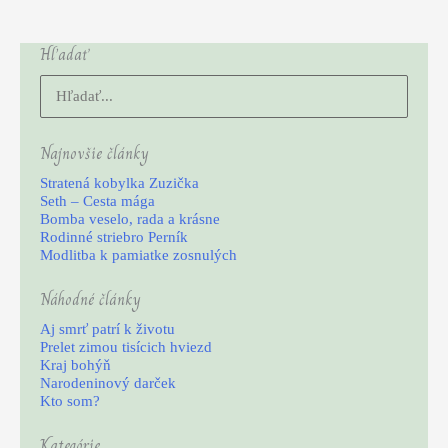
Hľadať
Vyhľadať:
Najnovšie články
Stratená kobylka Zuzička
Seth – Cesta mága
Bomba veselo, rada a krásne
Rodinné striebro Perník
Modlitba k pamiatke zosnulých
Náhodné články
Aj smrť patrí k životu
Prelet zimou tisícich hviezd
Kraj bohýň
Narodeninový darček
Kto som?
Kategórie