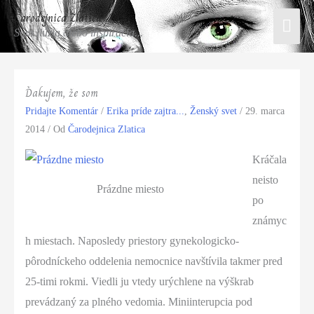
Preskočiť
Čarodejnica Zlatica
Hlav
na
Som ilúzia alebo inšpirácia...
obsah
Men
Ďakujem, že som
Pridajte Komentár
/
Erika príde zajtra...
,
Ženský svet
/
29. marca
2014
/ Od
Čarodejnica Zlatica
Kráčala
neisto
Prázdne miesto
po
známyc
h miestach. Naposledy priestory gynekologicko-
pôrodníckeho oddelenia nemocnice navštívila takmer pred
25-timi rokmi. Viedli ju vtedy urýchlene na výškrab
prevádzaný za plného vedomia. Miniinterupcia pod