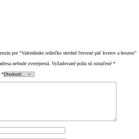
cenziu pre “Valentínske srdiečko stredné červené päť kvetov a hrozno”
adresa nebude zverejnená.
Vyžadované polia sú označené
*
e
*