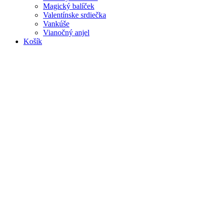
Magický balíček
Valentínske srdiečka
Vankúše
Vianočný anjel
Košík