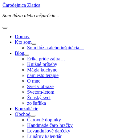
Preskočiť
Čarodejnica Zlatica
na
Som ilúzia alebo inšpirácia...
obsah
Hlavné
Menu
Domov
Kto som
Som ilúzia alebo inšpirácia…
Blog
Erika príde zajtra…
Knižné príbehy
Mágia kuchyne
namiesto terapie
O mne
Svet v obraze
Svetom-letom
Ženský svet
zo šuflíka
Konzultácie
Obchod
Čarovné doplnky
Handmade čaro-hračky
Levanduľové darčeky
Lunárny kalendár