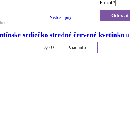
E-mail
*
Nedostupný
diečka
ntínske srdiečko stredné červené kvetinka 
7,00
€
Viac info