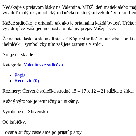
Nečakajte s prejavom lásky na Valentína, MDŽ, deň matiek alebo máj
vyjadriť malým symbolickým darčekom ktorýkoľvek deň v roku. Len
Každé srdiečko je originál, tak ako je originálna každá bytosť. Určite s
vyjadrujúce Vašu jedinečnost a unikátny prejav Vašej lásky.
Že nemáte lásku a sklamali ste sa? Kúpte si srdiečko pre seba s prak
ihelníček – symbolicky ním zašijete zranenia v srdci.
Nie je na sklade
Kategória:
Valentínske srdiečka
Popis
Recenzie (0)
Rozmery: Červené srdiečka stredné 15 – 17 x 12 – 21 (dĺžka x šírka)
Každý výrobok je jedinečný a unikátny.
Vyrobené na Slovensku.
Od babičky.
Tovar a služby zasielame po prijatí platby.