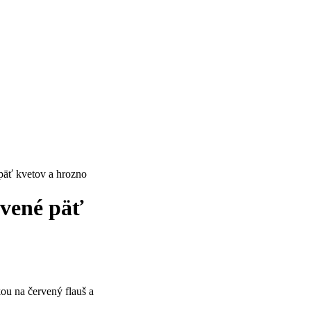
 päť kvetov a hrozno
rvené päť
ou na červený flauš a