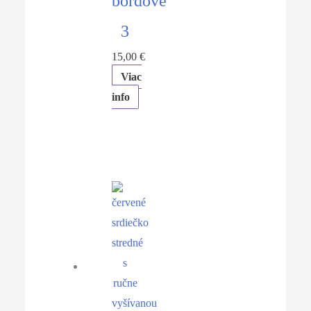
bordové
3
15,00
€
Viac
info