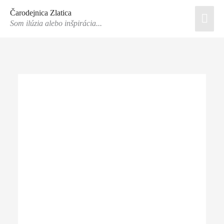
Preskočiť
Čarodejnica Zlatica
Hlav
na
Som ilúzia alebo inšpirácia...
obsah
Men