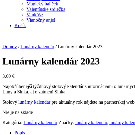
Magický balíček
Valentínske srdiečka
Vankúše
Vianočný anjel
Košík
Domov
/
Lunárny kalendár
/ Lunárny kalendár 2023
Lunárny kalendár 2023
3,00
€
Najobľúbenejší týždňový stolový kalendár s informáciami o lunárny
Luny a Slnka, aj o zatmení Slnka.
Stolový
lunárny kalendár
pre aktuálny rok nájdete na partnerskej web
Nie je na sklade
Kategória:
Lunárny kalendár
Značky:
lunárny kalendár
,
lunárny kale
Popis