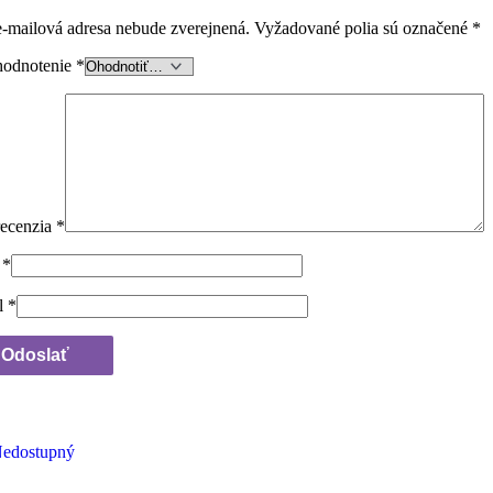
e-mailová adresa nebude zverejnená.
Vyžadované polia sú označené
*
hodnotenie
*
recenzia
*
o
*
l
*
edostupný