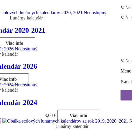
Vaša 
Nedostupný
Vaše 
Lunárny kalendár
ndár 2020-2021
uálna
Viac info
a
Nedostupný
 kalendár
 €.
Vaša 
lendár 2026
Men
Viac info
E-mai
Nedostupný
 kalendár
lendár 2024
3,60
€
Viac info
!
N
Lunárny kalendár