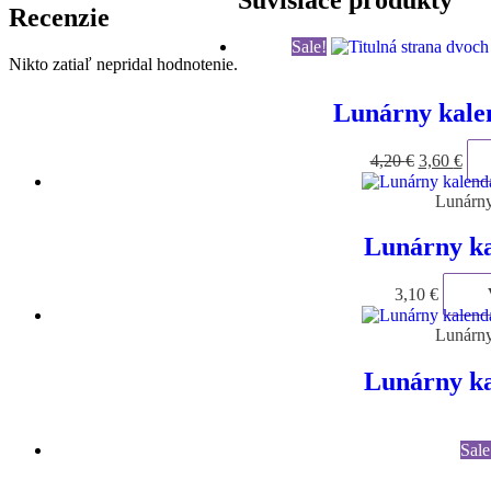
Recenzie
Sale!
Nikto zatiaľ nepridal hodnotenie.
Lunárny kale
Pôvodná
Akt
4,20
€
3,60
€
cena
cen
bola:
je:
Lunárny
4,20 €.
3,60
Lunárny ka
3,10
€
Lunárny
Lunárny ka
Sale