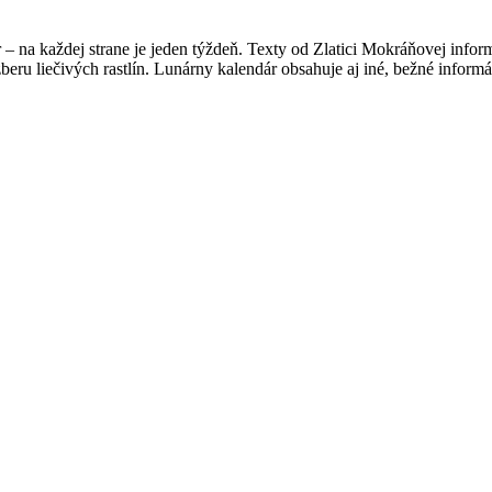
r – na každej strane je jeden týždeň. Texty od Zlatici Mokráňovej in
zberu liečivých rastlín. Lunárny kalendár obsahuje aj iné, bežné inform