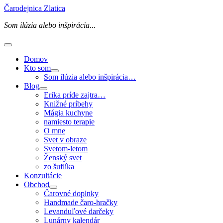
Preskočiť
Čarodejnica Zlatica
na
Som ilúzia alebo inšpirácia...
obsah
Hlavné
Menu
Domov
Kto som
Som ilúzia alebo inšpirácia…
Blog
Erika príde zajtra…
Knižné príbehy
Mágia kuchyne
namiesto terapie
O mne
Svet v obraze
Svetom-letom
Ženský svet
zo šuflíka
Konzultácie
Obchod
Čarovné doplnky
Handmade čaro-hračky
Levanduľové darčeky
Lunárny kalendár