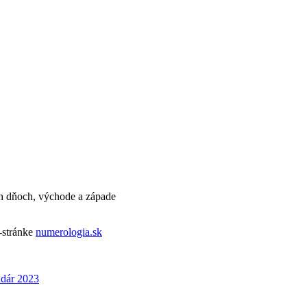
ch dňoch, východe a západe
-stránke
numerologia.sk
ndár 2023