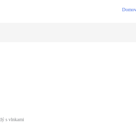
Domo
dý s vlnkami