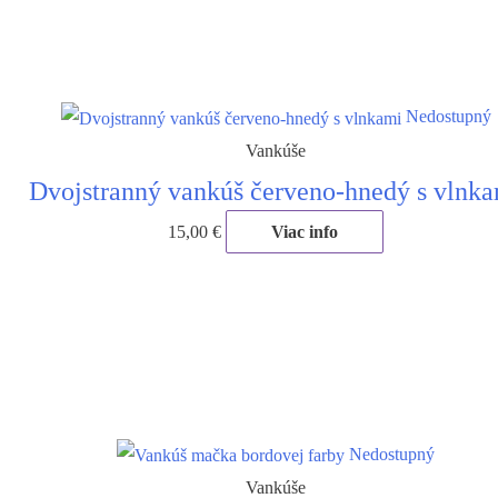
Nedostupný
Vankúše
Dvojstranný vankúš červeno-hnedý s vlnk
15,00
€
Viac info
Nedostupný
Vankúše