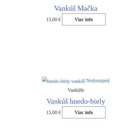
Vankúš Mačka
15,00
€
Viac info
Nedostupný
Vankúše
Vankúš hnedo-biely
15,00
€
Viac info