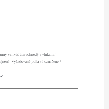
tranný vankúš tmavohnedý s vlnkami”
ejnená.
Vyžadované polia sú označené
*