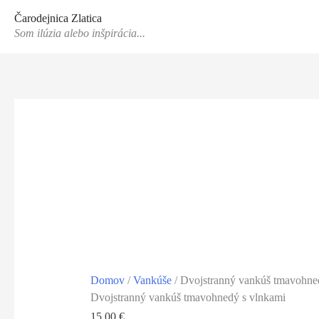
Preskočiť
Čarodejnica Zlatica
na
Som ilúzia alebo inšpirácia...
obsah
Domov
/
Vankúše
/ Dvojstranný vankúš tmavohne
Dvojstranný vankúš tmavohnedý s vlnkami
15,00
€