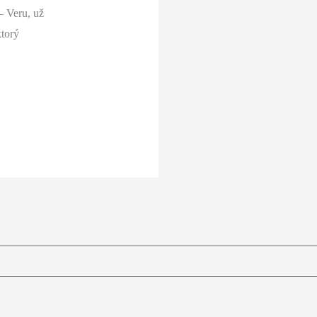
– Veru, už
torý