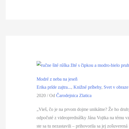
Modré z neba na jeseň
Erika príde zajtra...
,
Knižné príbehy
,
Svet v obraze
2020
/ Od
Čarodejnica Zlatica
„Vieš, čo je na prvom dojme unikátne? Že ho druhý
odpočuté z videoprednášky Jána Vojtka na tému v
ste sa tu nezastavili – prihovorila sa jej zošuverená 