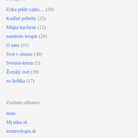
Erika príde zajtra…
(20)
Knižné príbehy
(25)
Mágia kuchyne
(12)
namiesto terapie
(20)
O mne
(31)
Svet v obraze
(30)
Svetom-letom
(5)
Ženský svet
(39)
zo šuflíka
(17)
Zoznam odkazov
maia
Mystika.sk
numerologia.sk