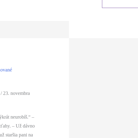
virtuálny
svet
filmov
/
23. novembra
krát neurobíš.“ –
zťahy. – Už dávno
už staršia pani na