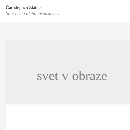
Preskočiť
Čarodejnica Zlatica
na
Som ilúzia alebo inšpirácia...
obsah
svet v obraze