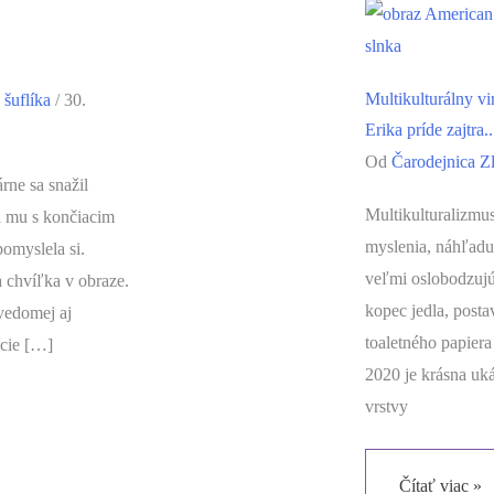
Multikulturálny vi
 šuflíka
/
30.
Erika príde zajtra..
Od
Čarodejnica Zl
ne sa snažil
Multikulturalizmu
a mu s končiacim
myslenia, náhľadu 
omyslela si.
veľmi oslobodzujú
 chvíľka v obraze.
kopec jedla, post
 vedomej aj
toaletného papier
úcie […]
2020 je krásna uká
vrstvy
Multikulturál
Čítať viac »