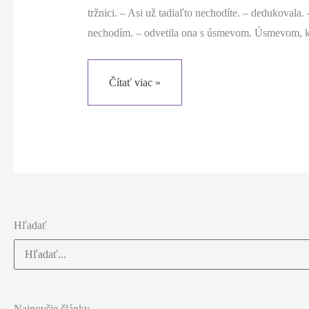
tržnici. – Asi už tadiaľto nechodíte. – dedukovala. 
nechodím. – odvetila ona s úsmevom. Úsmevom, k
Modré
Čítať viac »
z
neba
na
jeseň
Hľadať
Vyhľadať:
Najnovšie články