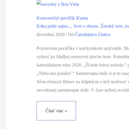
Koncoročný pavúčik šťastia
Erika príde zajtra...
,
Svet v obraze
,
Ženský svet
,
zo
decembra 2020
/ Od
Čarodejnica Zlatica
Pozorovala pavúčika v kuchynskom umývadle. Már
vyliezť po hladkej nerezovej ploche hore. Pomohl
kalendárikom roku 2020. „Šťastie kdesi uviazlo.“ p
„Treba mu pomôcť.“ Samoterapia duše A je tu zasa
Séria rôznych filmov na inšpiráciu a tiež možnosť
nevedomej samoterapie duše. V čase nežnej revol
Koncoročný
Čítať viac »
pavúčik
šťastia