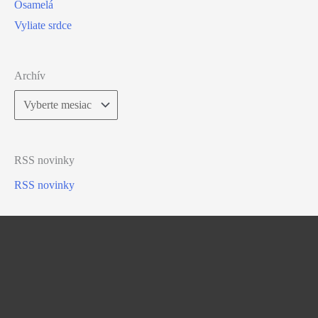
Osamelá
Vyliate srdce
Archív
Archív
RSS novinky
RSS novinky