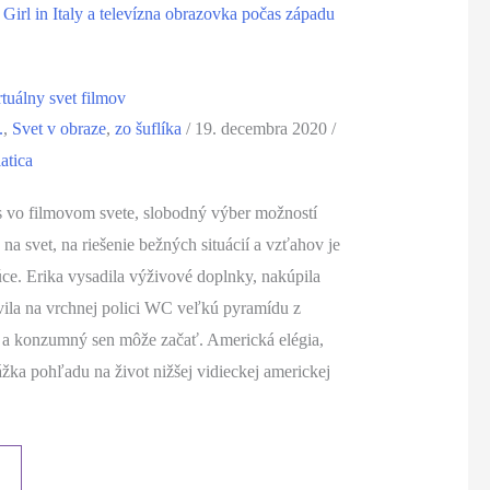
rtuálny svet filmov
.
,
Svet v obraze
,
zo šuflíka
/
19. decembra 2020
/
atica
s vo filmovom svete, slobodný výber možností
na svet, na riešenie bežných situácií a vzťahov je
ce. Erika vysadila výživové doplnky, nakúpila
avila na vrchnej polici WC veľkú pyramídu z
a a konzumný sen môže začať. Americká elégia,
žka pohľadu na život nižšej vidieckej americkej
ny